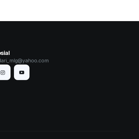
sial
dari_mlg@yahoo.com