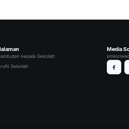
Halaman
Media So
ambutan kepala Sekolah
smksriwe
rofil Sekolah