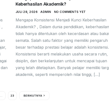
Keberhasilan Akademik?
JULI 28, 2026
ADMIN
NO COMMENTS YET
ps
Mengapa Konsistensi Menjadi Kunci Keberhasilan
 ,
Akademik? , Dalam dunia pendidikan, keberhasila
tidak hanya ditentukan oleh kecerdasan atau baka
kan
semata. Salah satu faktor yang memiliki pengaruh
jar,
besar terhadap prestasi belajar adalah konsistensi.
i
Konsistensi berarti melakukan usaha secara rutin,
agai
disiplin, dan berkelanjutan untuk mencapai tujuan
 dan
yang telah ditetapkan. Banyak pelajar memiliki targ
akademik, seperti memperoleh nilai tinggi, […]
…
23
BERIKUTNYA