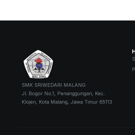
S
P
SMK SRIWEDARI MALANG
Jl. Bogor No.1, Penanggungan, Kec.
Klojen, Kota Malang, Jawa Timur 65113