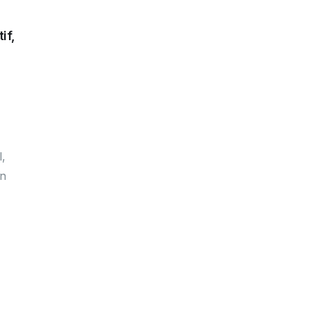
if,
,
an