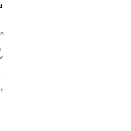
i
as
s
ar
.
eh