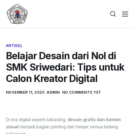
Beranda
Tentang
ARTIKEL
Galeri
Belajar Desain dari Nol di
Berita
SMK Sriwedari: Tips untuk
PPDB
Calon Kreator Digital
Kontak
NOVEMBER 11, 2025
ADMIN
NO COMMENTS YET
Dari Hobi Jadi Profesi
Di era digital seperti sekarang,
desain grafis dan konten
visual
menjadi bagian penting dari hampir semua bidang
pekerjaan.