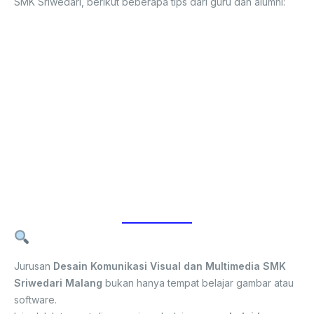
SMK Sriwedari, berikut beberapa tips dari guru dan alumni:
Jangan takut mulai dari nol.
Semua orang punya
gaya sendiri.
Latihan setiap hari.
Kreativitas lahir dari kebiasaan,
bukan bakat semata.
Buka mata dan telinga.
Inspirasi bisa datang dari mana
saja — jalanan, musik, atau media sosial.
Jaga konsistensi.
Desain yang bagus bukan yang
paling ramai, tapi yang paling fungsional.
Bangun portofolio sejak dini.
Simpan semua hasil
karyamu, karena itu tiketmu ke dunia profesional.
Kesimpulan
Jurusan
Desain Komunikasi Visual dan Multimedia SMK
Sriwedari Malang
bukan hanya tempat belajar gambar atau
software.