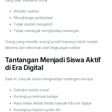
yang baik. Biasakan untuk:
Berpikir optimis
Menghargai perbedaan
Tidak mudah mengeluh
Tetap semangat menghadapi tantangan
Orang yang memiliki energi positif biasanya lebih mudah
diterima dan dihormati oleh lingkungan sekitar.
Tantangan Menjadi Siswa Aktif
di Era Digital
Saat ini, banyak siswa menghadapi tantangan berupa:
Distraksi media sosial
Kurangnya motivasi belajar
Rasa malas akibat terlalu banyak hiburan digital
Kurangnya kepercayaan diri