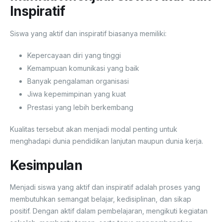
Inspiratif
Siswa yang aktif dan inspiratif biasanya memiliki:
Kepercayaan diri yang tinggi
Kemampuan komunikasi yang baik
Banyak pengalaman organisasi
Jiwa kepemimpinan yang kuat
Prestasi yang lebih berkembang
Kualitas tersebut akan menjadi modal penting untuk
menghadapi dunia pendidikan lanjutan maupun dunia kerja.
Kesimpulan
Menjadi siswa yang aktif dan inspiratif adalah proses yang
membutuhkan semangat belajar, kedisiplinan, dan sikap
positif. Dengan aktif dalam pembelajaran, mengikuti kegiatan