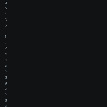
g
o
r
N
o
.
1
,
P
e
n
a
n
g
g
u
n
g
a