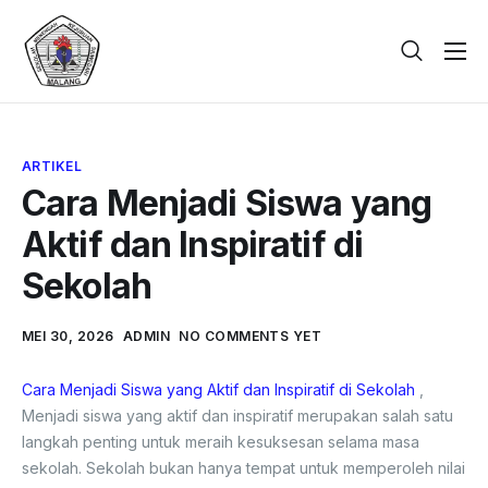
Beranda
Tentang
ARTIKEL
Galeri
Cara Menjadi Siswa yang
Berita
Aktif dan Inspiratif di
PPDB
Sekolah
Kontak
MEI 30, 2026
ADMIN
NO COMMENTS YET
Cara Menjadi Siswa yang Aktif dan Inspiratif di Sekolah
,
Menjadi siswa yang aktif dan inspiratif merupakan salah satu
langkah penting untuk meraih kesuksesan selama masa
sekolah. Sekolah bukan hanya tempat untuk memperoleh nilai