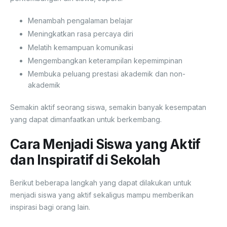
Menambah pengalaman belajar
Meningkatkan rasa percaya diri
Melatih kemampuan komunikasi
Mengembangkan keterampilan kepemimpinan
Membuka peluang prestasi akademik dan non-
akademik
Semakin aktif seorang siswa, semakin banyak kesempatan
yang dapat dimanfaatkan untuk berkembang.
Cara Menjadi Siswa yang Aktif
dan Inspiratif di Sekolah
Berikut beberapa langkah yang dapat dilakukan untuk
menjadi siswa yang aktif sekaligus mampu memberikan
inspirasi bagi orang lain.