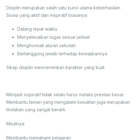
Disiplin merupakan salah satu kunci utama keberhasilan.
Siswa yang aktif dan inspiratif biasanya:
Datang tepat waktu
Menyelesaikan tugas sesuai jadwal
Menghormati aturan sekolah
Bertanggung jawab terhadap kewajibannya
Sikap disiplin mencerminkan karakter yang kuat.
5. Membantu dan Mendukung Teman
Menjadi inspiratif tidak selalu harus melalui prestasi besar.
Membantu teman yang mengalami kesulitan juga merupakan
tindakan yang sangat berarti.
Misalnya:
Membantu memahami pelajaran