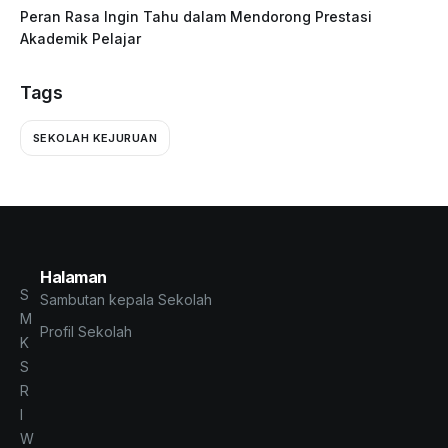
Peran Rasa Ingin Tahu dalam Mendorong Prestasi
Akademik Pelajar
Tags
SEKOLAH KEJURUAN
Halaman
S
Sambutan kepala Sekolah
M
Profil Sekolah
K
S
R
I
W