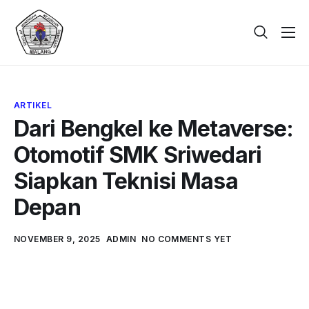
Beranda
Tentang
ARTIKEL
Galeri
Dari Bengkel ke Metaverse:
Berita
Otomotif SMK Sriwedari
PPDB
Siapkan Teknisi Masa
Kontak
Depan
NOVEMBER 9, 2025
ADMIN
NO COMMENTS YET
Teknologi Otomotif Tidak Lagi Sekadar
Mesin dan Oli