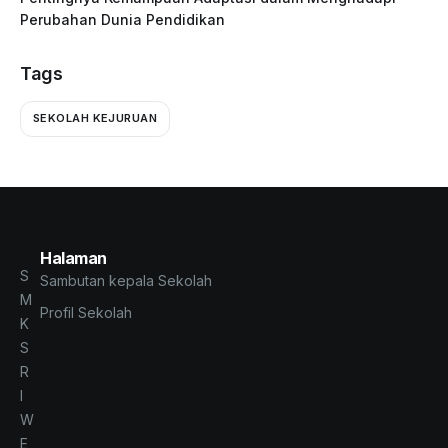
Perubahan Dunia Pendidikan
Tags
SEKOLAH KEJURUAN
Halaman
S
Sambutan kepala Sekolah
M
Profil Sekolah
K
S
R
I
W
E