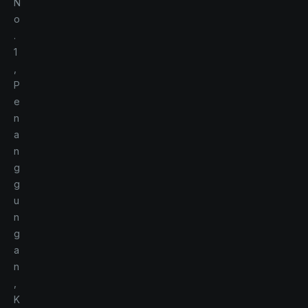
N
o
.
1
,
P
e
n
a
n
g
g
u
n
g
a
n
,
K