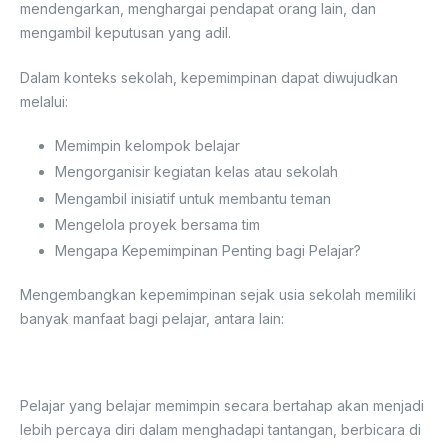
mendengarkan, menghargai pendapat orang lain, dan
mengambil keputusan yang adil.
Dalam konteks sekolah, kepemimpinan dapat diwujudkan
melalui:
Memimpin kelompok belajar
Mengorganisir kegiatan kelas atau sekolah
Mengambil inisiatif untuk membantu teman
Mengelola proyek bersama tim
Mengapa Kepemimpinan Penting bagi Pelajar?
Mengembangkan kepemimpinan sejak usia sekolah memiliki
banyak manfaat bagi pelajar, antara lain:
1. Meningkatkan Rasa Percaya Diri
Pelajar yang belajar memimpin secara bertahap akan menjadi
lebih percaya diri dalam menghadapi tantangan, berbicara di