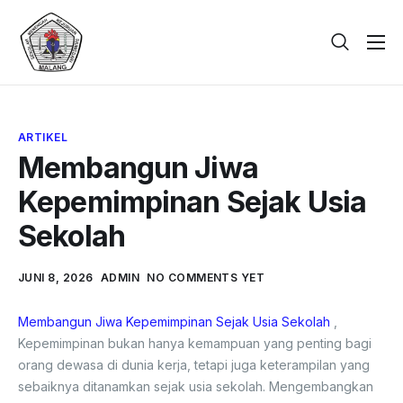
Beranda
Tentang
ARTIKEL
Galeri
Membangun Jiwa
Berita
Kepemimpinan Sejak Usia
PPDB
Sekolah
Kontak
JUNI 8, 2026
ADMIN
NO COMMENTS YET
Membangun Jiwa Kepemimpinan Sejak Usia Sekolah
,
Kepemimpinan bukan hanya kemampuan yang penting bagi
orang dewasa di dunia kerja, tetapi juga keterampilan yang
sebaiknya ditanamkan sejak usia sekolah. Mengembangkan