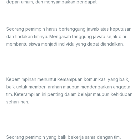
depan umum, dan menyampaikan pendapat.
2. Melatih Tanggung Jawab
Seorang pemimpin harus bertanggung jawab atas keputusan
dan tindakan timnya. Mengasah tanggung jawab sejak dini
membantu siswa menjadi individu yang dapat diandalkan.
3. Meningkatkan Kemampuan
Berkomunikasi
Kepemimpinan menuntut kemampuan komunikasi yang baik,
baik untuk memberi arahan maupun mendengarkan anggota
tim. Keterampilan ini penting dalam belajar maupun kehidupan
sehari-hari.
4. Mengembangkan Keterampilan Kerja
Sama
Seorang pemimpin yang baik bekerja sama dengan tim,