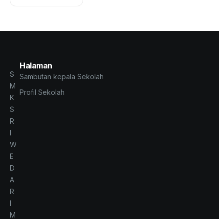
Halaman
S
Sambutan kepala Sekolah
M
Profil Sekolah
K
S
R
I
W
E
D
A
R
I
M