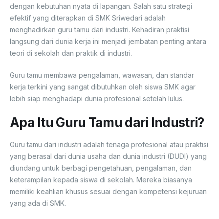
dengan kebutuhan nyata di lapangan. Salah satu strategi
efektif yang diterapkan di SMK Sriwedari adalah
menghadirkan guru tamu dari industri. Kehadiran praktisi
langsung dari dunia kerja ini menjadi jembatan penting antara
teori di sekolah dan praktik di industri.
Guru tamu membawa pengalaman, wawasan, dan standar
kerja terkini yang sangat dibutuhkan oleh siswa SMK agar
lebih siap menghadapi dunia profesional setelah lulus.
Apa Itu Guru Tamu dari Industri?
Guru tamu dari industri adalah tenaga profesional atau praktisi
yang berasal dari dunia usaha dan dunia industri (DUDI) yang
diundang untuk berbagi pengetahuan, pengalaman, dan
keterampilan kepada siswa di sekolah. Mereka biasanya
memiliki keahlian khusus sesuai dengan kompetensi kejuruan
yang ada di SMK.