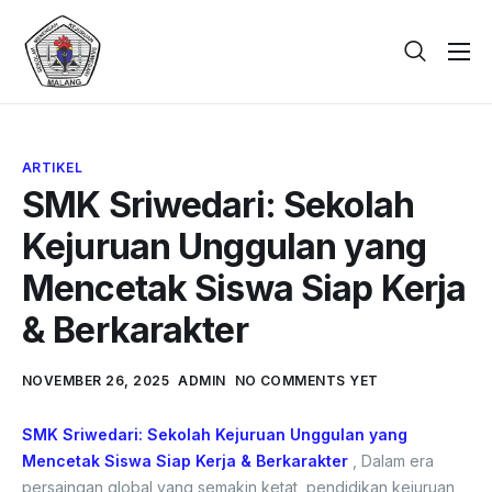
Beranda
Tentang
ARTIKEL
Galeri
SMK Sriwedari: Sekolah
Berita
Kejuruan Unggulan yang
PPDB
Mencetak Siswa Siap Kerja
Kontak
& Berkarakter
NOVEMBER 26, 2025
ADMIN
NO COMMENTS YET
SMK Sriwedari: Sekolah Kejuruan Unggulan yang
Mencetak Siswa Siap Kerja & Berkarakter
, Dalam era
persaingan global yang semakin ketat, pendidikan kejuruan