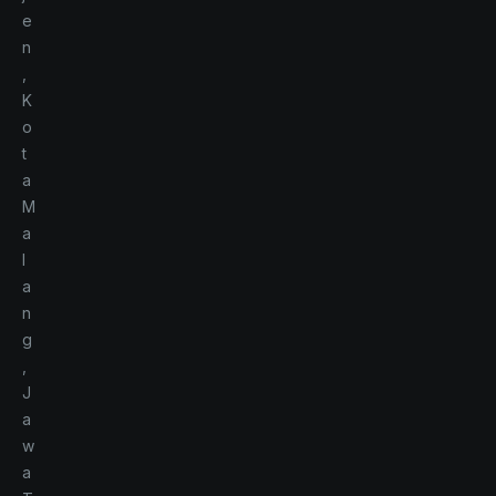
e
n
,
K
o
t
a
M
a
l
a
n
g
,
J
a
w
a