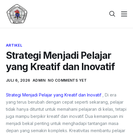
Beranda
Tentang
ARTIKEL
Galeri
Strategi Menjadi Pelajar
Berita
yang Kreatif dan Inovatif
PPDB
JULI 6, 2026
ADMIN
NO COMMENTS YET
Kontak
Strategi Menjadi Pelajar yang Kreatif dan Inovatif
, Di era
yang terus berubah dengan cepat seperti sekarang, pelajar
tidak hanya dituntut untuk memahami pelajaran di kelas, tetapi
juga mampu berpikir kreatif dan inovatif. Dua kemampuan ini
menjadi bekal penting untuk menghadapi tantangan masa
depan yang semakin kompleks. Kreativitas membantu pelajar