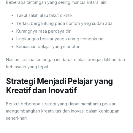
Beberapa tantangan yang sering muncul antara lain:
Takut salah atau takut dikritik
Terlalu bergantung pada contoh yang sudah ada
Kurangnya rasa percaya diri
Lingkungan belajar yang kurang mendukung
Kebiasaan belajar yang monoton
Namun, semua tantangan ini dapat diatasi dengan latihan dan
kebiasaan yang tepat.
Strategi Menjadi Pelajar yang
Kreatif dan Inovatif
Berikut beberapa strategi yang dapat membantu pelajar
mengembangkan kreativitas dan inovasi dalam kehidupan
sehari-hari.
1. Biasakan Rasa Ingin Tahu