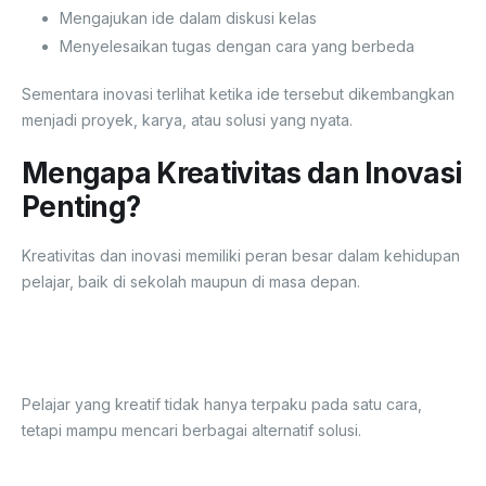
Mengajukan ide dalam diskusi kelas
Menyelesaikan tugas dengan cara yang berbeda
Sementara inovasi terlihat ketika ide tersebut dikembangkan
menjadi proyek, karya, atau solusi yang nyata.
Mengapa Kreativitas dan Inovasi
Penting?
Kreativitas dan inovasi memiliki peran besar dalam kehidupan
pelajar, baik di sekolah maupun di masa depan.
1. Membantu Menyelesaikan Masalah
dengan Lebih Baik
Pelajar yang kreatif tidak hanya terpaku pada satu cara,
tetapi mampu mencari berbagai alternatif solusi.
2. Meningkatkan Kemampuan Berpikir Kritis