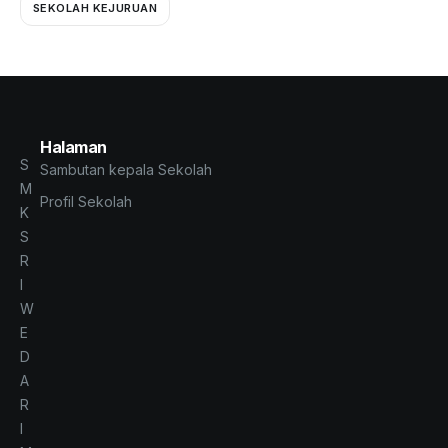
SEKOLAH KEJURUAN
Halaman
S
Sambutan kepala Sekolah
M
Profil Sekolah
K
S
R
I
W
E
D
A
R
I