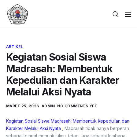
Beranda
Tentang
ARTIKEL
Galeri
Kegiatan Sosial Siswa
Berita
Madrasah: Membentuk
PPDB
Kepedulian dan Karakter
Kontak
Melalui Aksi Nyata
MARET 25, 2026
ADMIN
NO COMMENTS YET
Kegiatan Sosial Siswa Madrasah: Membentuk Kepedulian dan
Karakter Melalui Aksi Nyata
, Madrasah tidak hanya berperan
sebagai tempat menuntut ilmu, tetapi juga sebagai lembaga