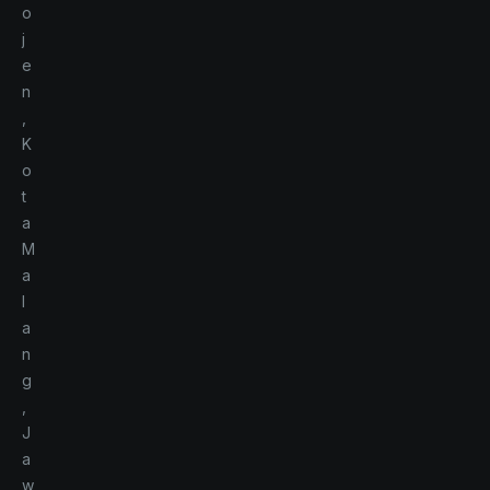
o
j
e
n
,
K
o
t
a
M
a
l
a
n
g
,
J
a
w