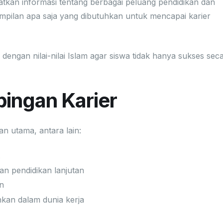
tkan informasi tentang berbagai peluang pendidikan dan
mpilan apa saja yang dibutuhkan untuk mencapai karier
 dengan nilai-nilai Islam agar siswa tidak hanya sukses sec
ingan Karier
n utama, antara lain:
n pendidikan lanjutan
n
kan dalam dunia kerja