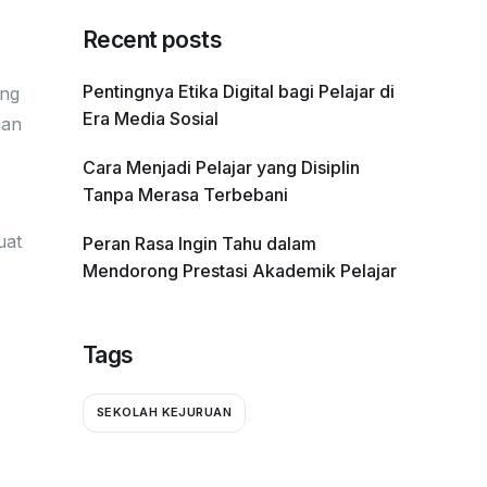
Recent posts
Pentingnya Etika Digital bagi Pelajar di
ang
Era Media Sosial
ian
Cara Menjadi Pelajar yang Disiplin
Tanpa Merasa Terbebani
uat
Peran Rasa Ingin Tahu dalam
Mendorong Prestasi Akademik Pelajar
Tags
SEKOLAH KEJURUAN