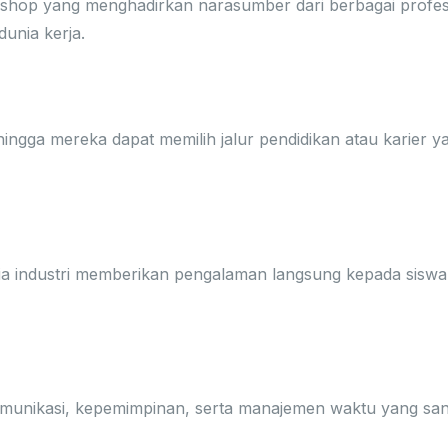
hop yang menghadirkan narasumber dari berbagai profes
unia kerja.
hingga mereka dapat memilih jalur pendidikan atau karier y
nia industri memberikan pengalaman langsung kepada siswa
 komunikasi, kepemimpinan, serta manajemen waktu yang sa