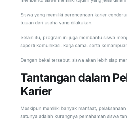
Siswa yang memiliki perencanaan karier cenderun
tujuan dari usaha yang dilakukan.
Selain itu, program ini juga membantu siswa me
seperti komunikasi, kerja sama, serta kemampuan b
Dengan bekal tersebut, siswa akan lebih siap me
Tantangan dalam Pe
Karier
Meskipun memiliki banyak manfaat, pelaksanaan 
satunya adalah kurangnya pemahaman siswa tent