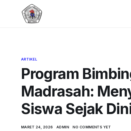
ARTIKEL
Program Bimbing
Madrasah: Men
Siswa Sejak Din
MARET 24, 2026
ADMIN
NO COMMENTS YET