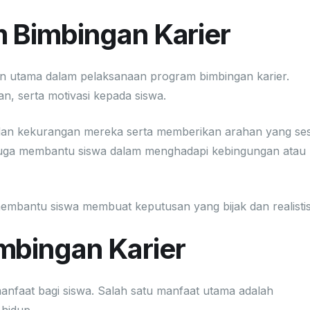
 Bimbingan Karier
an utama dalam pelaksanaan program bimbingan karier.
, serta motivasi kepada siswa.
an kekurangan mereka serta memberikan arahan yang ses
BK juga membantu siswa dalam menghadapi kebingungan atau
mbantu siswa membuat keputusan yang bijak dan realistis
mbingan Karier
nfaat bagi siswa. Salah satu manfaat utama adalah
 hidup.