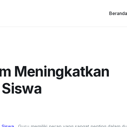
Berand
am Meningkatkan
r Siswa
 Siswa
, Guru memiliki peran yang sangat penting dalam du