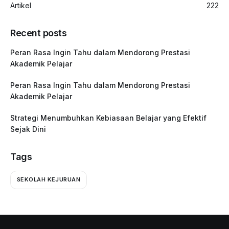
Artikel
222
Recent posts
Peran Rasa Ingin Tahu dalam Mendorong Prestasi
Akademik Pelajar
Peran Rasa Ingin Tahu dalam Mendorong Prestasi
Akademik Pelajar
Strategi Menumbuhkan Kebiasaan Belajar yang Efektif
Sejak Dini
Tags
SEKOLAH KEJURUAN