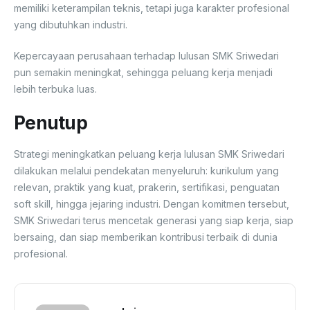
memiliki keterampilan teknis, tetapi juga karakter profesional
yang dibutuhkan industri.
Kepercayaan perusahaan terhadap lulusan SMK Sriwedari
pun semakin meningkat, sehingga peluang kerja menjadi
lebih terbuka luas.
Penutup
Strategi meningkatkan peluang kerja lulusan SMK Sriwedari
dilakukan melalui pendekatan menyeluruh: kurikulum yang
relevan, praktik yang kuat, prakerin, sertifikasi, penguatan
soft skill, hingga jejaring industri. Dengan komitmen tersebut,
SMK Sriwedari terus mencetak generasi yang siap kerja, siap
bersaing, dan siap memberikan kontribusi terbaik di dunia
profesional.