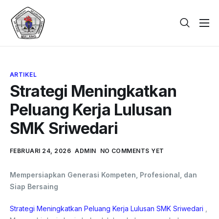
Beranda
Tentang
ARTIKEL
Galeri
Strategi Meningkatkan
Berita
Peluang Kerja Lulusan
PPDB
SMK Sriwedari
Kontak
FEBRUARI 24, 2026
ADMIN
NO COMMENTS YET
Mempersiapkan Generasi Kompeten, Profesional, dan
Siap Bersaing
Strategi Meningkatkan Peluang Kerja Lulusan SMK Sriwedari
,