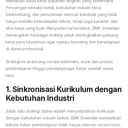
Memasuki dunia kerja bukanlah langkah yang sederhana.
Persaingan semakin ketat, kebutuhan industri terus
berkembang, dan perusahaan mencari kandidat yang tidak
hanya memiliki keterampilan teknis, tetapi juga karakter dan
etos kerja yang kuat. Menyadari hal tersebut, SMK Sriwedari
menerapkan berbagai strategi untuk meningkatkan peluang
kerja para lulusannya agar mampu bersaing dan beradaptasi
di dunia profesional.
Strategi ini dirancang secara sistematis, mulai dari proses
pembelajaran hingga pendampingan karier setelah siswa
lulus.
1. Sinkronisasi Kurikulum dengan
Kebutuhan Industri
Salah satu strategi utama adalah menyelaraskan kurikulum
dengan kebutuhan industri terkini. SMK Sriwedari memastikan
bahwa materi pembelajaran tidak hanya relevan secara teori,